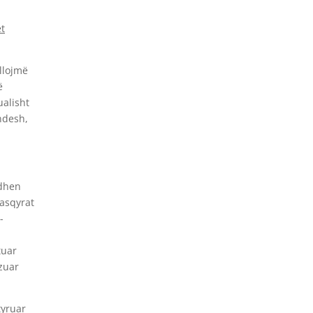
et
llojmë
ë
ualisht
ondesh,
idhen
asqyrat
-
tuar
zuar
tyruar