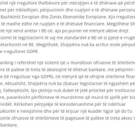
htë një rregullore thelbësore për mbrojtjen e të dhënave që përs
et për mbledhjen, përpunimin dhe ruajtjen e të dhënave persona
Bashkimit Evropian dhe Zonës Ekonomike Evropiane. Kjo rregullor
 të madhe edhe në ruajtjen e të dhënave financiare. Megjithëse S
të një vend anëtar i BE-së, ajo po punon në mënyrë aktive drejt
zimit të legjislacionit të saj me standardet e BE-së si pjesë e rrugë
nëtarësimit në BE. Megjithatë, Shqipëria nuk ka arritur ende përpu
e rregulloret GDPR.
nking i referohet një sistemi që u mundëson ofruesve të shërbim
are të palëve të treta të aksesojnë të dhënat bankare, me pëlqimin 
ve (të rregulluar nga GDPR), në mënyrë që të ofrojnë shërbime fina
ve. Aktualisht, Shqipëria nuk ka zbatuar legjislacion të ngjashëm p
. Fatkeqësisht, kjo çështje nuk duket të jetë prioritet për institucio
re, pavarësisht përfitimeve të mundshme që mund të sjellë për bi
ividët. Kërkohen përpjekje të konsiderueshme për të ndërtuar
rukturën e nevojshme dhe për të krijuar një kuadër ligjor që do t’u
nte ofruesve të shërbimeve të pagesave të palëve të treta akses 
 bankare.