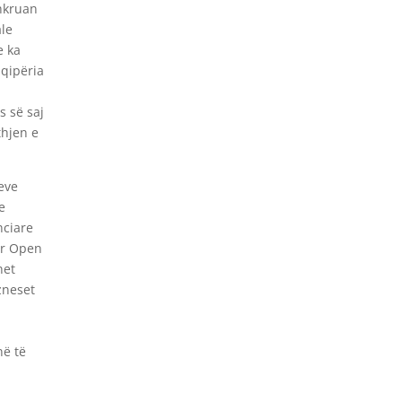
hkruan
le
e ka
hqipëria
s së saj
thjen e
eve
e
nciare
ër Open
net
zneset
në të