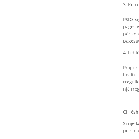
Konk
PSD3 si
pagesav
për kon
pagesav
Lehtë
Propozi
institu
rregull
një rre
Cili ës
Si një 
përshta