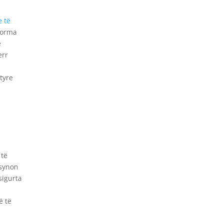
e të
forma
ë
err
tyre
 të
 synon
sigurta
ë të