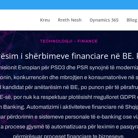
Kreu
Rreth Nesh
Dynamics 365
Bllog
TECHNOLOGJI – FINANCE
ësim i shërbimeve financiare në BE. 
isionit Evropian për PSD3 dhe PSR synojnë të moderni
onin, konkurrencën dhe mbrojtjen e konsumatorëve në sh
d kandidat për anëtarësim në BE, po punon për të përafrua
-së, por nuk ka respektuar plotësisht rregulloret GDPR
n Banking. Automatizimi i aktiviteteve financiare në Shqipë
ar përdorimin e sistemeve personale të e-banking ose viz
 procese gjysmë të automatizuara për leximin e pasqyr
përmirësuar proceset financiare te bizneseve.