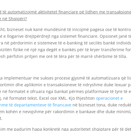
 të automatizojmë aktivitetet financiare që lidhen me transaksion
 në Shqipëri?
sht, bizneset nuk kanë mundësinë të inicojmë pagesa ose të kontro
t e llogarive drejtpërdrejt nga sistemet financiare. Opsionet janë t
ra në përdorimin e sistemeve të e-banking të secilës bankë individ
vizitën fizike në një nga degët e bankës për të kryer transferime f
sh përfshin pritjen me orë të tëra për të marrë shërbime të tilla.
a implementuar me sukses procese gjysmë të automatizuara që l
rtimin dhe aplikimin e transaksioneve të ndryshme duke lexuar p
 në formatet e ofruara nga bankat përmes platformave të tyre të e
, në formatet tekst, Excel ose XML. Kjo thjeshton
operacionet e
hme të departamenteve të financave
në bizneset tona, duke reduk
ëm kohën e nevojshme për rakordimin e bankave dhe duke minimi
t.
im me padurim hapa konkretë nga autoritetet shqiptare për të de