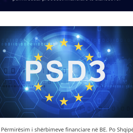
 Përmirësim i shërbimeve financiare në BE. Po Shqipë