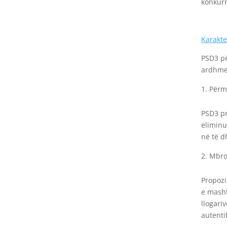
konkurr
Karakte
PSD3 pë
ardhmen
Përm
PSD3 pr
eliminu
në të d
Mbro
Propozi
e masht
llogari
autenti