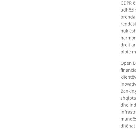
GDPR ës
udhëzim
brenda 
rëndësi
nuk ësh
harmoni
drejt a
plotë m
Open Ba
financi
klientë
inovati
Banking
shqipta
dhe ind
infrast
mundëso
dhënat