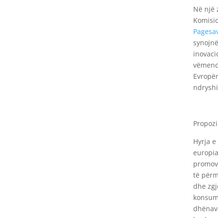
Në një 
Komisio
Pagesav
synojnë
inovaci
vëmendj
Evropën
ndrysh
Propozi
Hyrja e
europia
promovo
të përm
dhe zgj
konsuma
dhënave