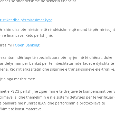
encës së shëndetshme në sektorin financiar.
ristikat dhe përmirësimet kyçe
:
rfshin disa përmirësime të rëndësishme që mund të përmirësojnë
 e financave. Këto përfshijnë:
irësimi i
Open Banking
:
ezanton ndërfaqe të specializuara për hyrjen në të dhënat, duke
ar detyrimin për bankat për të mbështetur ndërfaqet e dyfishta të 
hëna. Kjo rrit efikasitetin dhe sigurinë e transaksioneve elektronike
jtja nga mashtrimet:
met e PSD3 përfshijnë zgjerimin e të drejtave të kompensimit për v
rimeve, si dhe themelimin e një sistemi detyrues për të verifikuar
ve bankare me numrat IBAN dhe përforcimin e protokolleve të
fikimit të konsumatorëve.