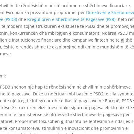
zhvillim të rëndësishëm për të ardhmen e shërbimeve financiare,
ni Evropian ka prezantuar propozimet për
Direktivën e Shërbimev
e (PSD3)
dhe
Rregulloren e Shërbimeve të Pagesave (PSR)
. Këto re
 të modernizojnë strukturën ekzistuese të PSD2 dhe të promovojn
onin, konkurrencën dhe mbrojtjen e konsumatorit. Ndërsa PSD3 m
en e institucioneve financiare dhe kompanive fintech në të gjithë
, është e rëndësishme të eksplorojmë ndikimin e mundshëm të kë
imeve.
mi:
 PSD3 shënon një hap të rëndësishëm në zhvillimin e shërbimeve
ne të pagesave. Duke u ndërtuar mbi bazën e PSD2, e cila synonte
nte një treg të integruar dhe efikas të pagesave në Europë, PSD3
irësojë strukturën ekzistuese duke siguruar pagesa elektronike të 
erimin e larmishërisë së ofruesve të shërbimeve të pagesave për
torët. Propozimet fokusohen gjithashtu në lehtësimin e ndarjes s
 të konsumatorëve, stimulimin e inovacionit dhe promovimin e