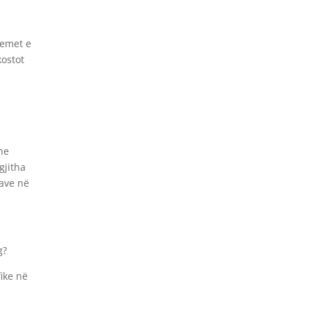
temet e
kostot
he
gjitha
save në
g
?
ike në