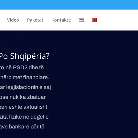
Video
Paketat
Kontakte
Po Shqipëria?
zojnë PSD2 dhe të
ërbimet financiare.
r legjislacionin e saj
 ose nuk ka zbatuar
ri është aktualisht i
ita fizike në degët e
ave bankare për të