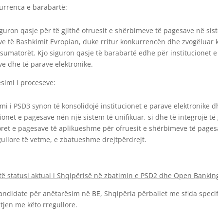
urrenca e barabartë:
guron qasje për të gjithë ofruesit e shërbimeve të pagesave në sis
e të Bashkimit Evropian, duke rritur konkurrencën dhe zvogëluar 
sumatorët. Kjo siguron qasje të barabartë edhe për institucionet e
e dhe të parave elektronike.
simi i proceseve:
mi i PSD3 synon të konsolidojë institucionet e parave elektronike d
cionet e pagesave nën një sistem të unifikuar, si dhe të integrojë të 
oret e pagesave të aplikueshme për ofruesit e shërbimeve të page
gullore të vetme, e zbatueshme drejtpërdrejt.
htë statusi aktual i Shqipërisë në zbatimin e PSD2 dhe Open Bankin
kandidate për anëtarësim në BE, Shqipëria përballet me sfida specif
tjen me këto rregullore.