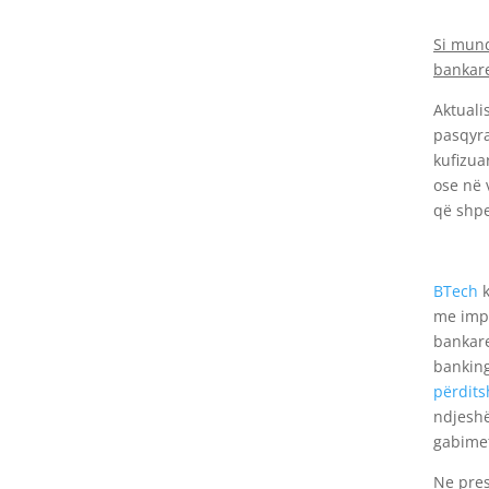
Si mund
bankare
Aktuali
pasqyra
kufizua
ose në 
që shpe
BTech
k
me impo
bankare
banking
përdits
ndjesh
gabime
Ne pres