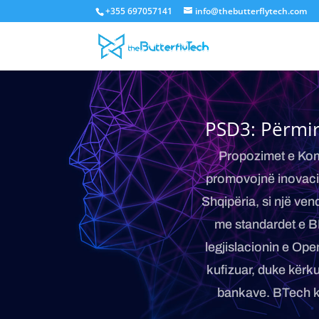
+355 697057141
info@thebutterflytech.com
PSD3: Përmir
Propozimet e Kom
promovojnë inovaci
Shqipëria, si një ven
me standardet e BE
legjislacionin e Ope
kufizuar, duke kërku
bankave. BTech ka