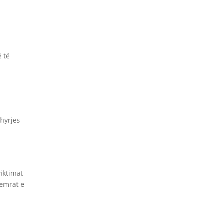
 të
hyrjes
.
iktimat
 emrat e