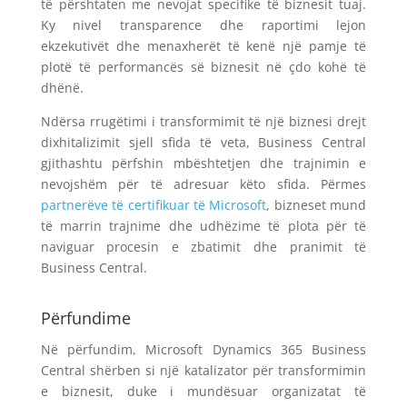
të përshtaten me nevojat specifike të biznesit tuaj.
Ky nivel transparence dhe raportimi lejon
ekzekutivët dhe menaxherët të kenë një pamje të
plotë të performancës së biznesit në çdo kohë të
dhënë.
Ndërsa rrugëtimi i transformimit të një biznesi drejt
dixhitalizimit sjell sfida të veta, Business Central
gjithashtu përfshin mbështetjen dhe trajnimin e
nevojshëm për të adresuar këto sfida. Përmes
partnerëve të certifikuar të Microsoft
, bizneset mund
të marrin trajnime dhe udhëzime të plota për të
naviguar procesin e zbatimit dhe pranimit të
Business Central.
Përfundime
Në përfundim, Microsoft Dynamics 365 Business
Central shërben si një katalizator për transformimin
e biznesit, duke i mundësuar organizatat të