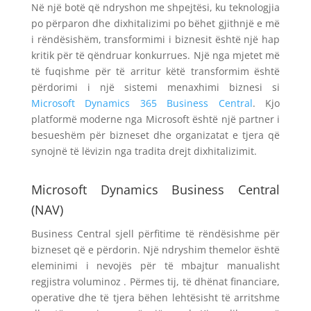
Në një botë që ndryshon me shpejtësi, ku teknologjia
po përparon dhe dixhitalizimi po bëhet gjithnjë e më
i rëndësishëm, transformimi i biznesit është një hap
kritik për të qëndruar konkurrues. Një nga mjetet më
të fuqishme për të arritur këtë transformim është
përdorimi i një sistemi menaxhimi biznesi si
Microsoft Dynamics 365 Business Central
. Kjo
platformë moderne nga Microsoft është një partner i
besueshëm për bizneset dhe organizatat e tjera që
synojnë të lëvizin nga tradita drejt dixhitalizimit.
Microsoft Dynamics Business Central
(NAV)
Business Central sjell përfitime të rëndësishme për
bizneset që e përdorin. Një ndryshim themelor është
eleminimi i nevojës për të mbajtur manualisht
regjistra voluminoz . Përmes tij, të dhënat financiare,
operative dhe të tjera bëhen lehtësisht të arritshme