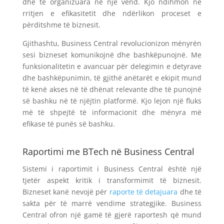
dhe të organizuara në një vend. Kjo ndihmon në
rritjen e efikasitetit dhe ndërlikon proceset e
përditshme të biznesit.
Gjithashtu, Business Central revolucionizon mënyrën
sesi bizneset komunikojnë dhe bashkëpunojnë. Me
funksionalitetin e avancuar për delegimin e detyrave
dhe bashkëpunimin, të gjithë anëtarët e ekipit mund
të kenë akses në të dhënat relevante dhe të punojnë
së bashku në të njëjtin platformë. Kjo lejon një fluks
më të shpejtë të informacionit dhe mënyra më
efikase të punës së bashku.
Raportimi me BTech në Business Central
Sistemi i raportimit i Business Central është një
tjetër aspekt kritik i transformimit të biznesit.
Bizneset kanë nevojë për
raporte të detajuara
dhe të
sakta për të marrë vendime strategjike. Business
Central ofron një gamë të gjerë raportesh që mund