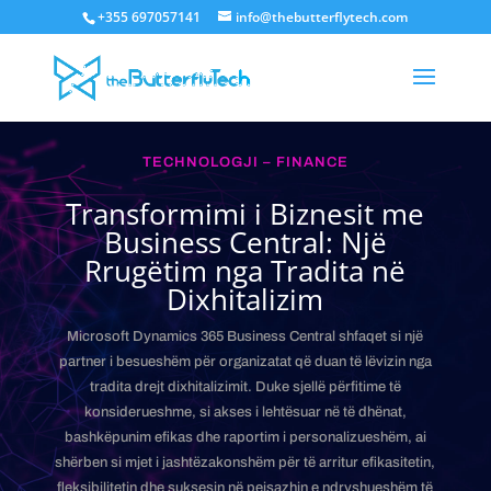
+355 697057141
info@thebutterflytech.com
TECHNOLOGJI – FINANCE
Transformimi i Biznesit me
Business Central: Një
Rrugëtim nga Tradita në
Dixhitalizim
Microsoft Dynamics 365 Business Central shfaqet si një
partner i besueshëm për organizatat që duan të lëvizin nga
tradita drejt dixhitalizimit. Duke sjellë përfitime të
konsiderueshme, si akses i lehtësuar në të dhënat,
bashkëpunim efikas dhe raportim i personalizueshëm, ai
shërben si mjet i jashtëzakonshëm për të arritur efikasitetin,
fleksibilitetin dhe suksesin në pejsazhin e ndryshueshëm të